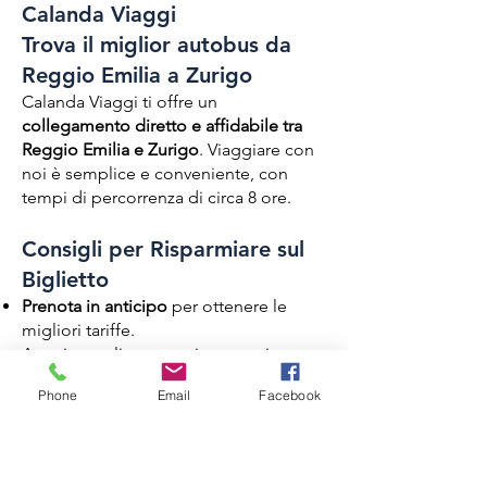
Calanda Viaggi
Trova il miglior autobus da
Reggio Emilia a Zurigo
Calanda Viaggi ti offre un
collegamento diretto e affidabile tra
Reggio Emilia e Zurigo
. Viaggiare con
noi è semplice e conveniente, con
tempi di percorrenza di circa 8 ore.
Consigli per Risparmiare sul
Biglietto
Prenota in anticipo
per ottenere le
migliori tariffe.
Acquista online per evitare costi
aggiuntivi
Phone
Email
Facebook
Servizi a Bordo di Calanda
Viaggi
Durante il tuo viaggio, potrai usufruire