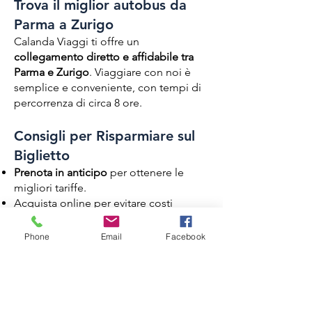
Trova il miglior autobus da
Parma a Zurigo
Calanda Viaggi ti offre un
collegamento diretto e affidabile tra
Parma e
Zurigo
. Viaggiare con noi è
semplice e conveniente, con tempi di
percorrenza di circa 8 ore.
Consigli per Risparmiare sul
Biglietto
Prenota in anticipo
per ottenere le
migliori tariffe.
Acquista online per evitare costi
aggiuntivi
Phone
Email
Facebook
Servizi a Bordo di Calanda
Viaggi
Durante il tuo viaggio, potrai usufruire
di: