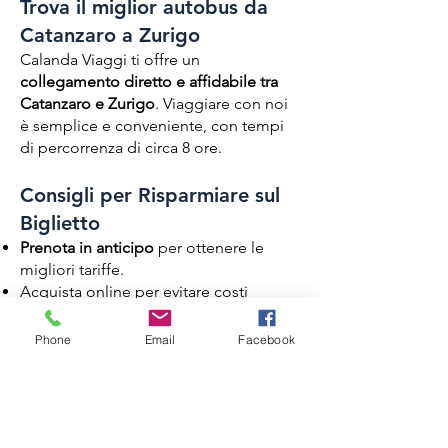
Trova il miglior autobus da
Catanzaro a Zurigo
Calanda Viaggi ti offre un
collegamento diretto e affidabile tra
Catanzaro e
Zurigo
. Viaggiare con noi
è semplice e conveniente, con tempi
di percorrenza di circa 8 ore.
Consigli per Risparmiare sul
Biglietto
Prenota in anticipo
per ottenere le
migliori tariffe.
Acquista online per evitare costi
aggiuntivi
Phone
Email
Facebook
Servizi a Bordo di Calanda
Viaggi
Durante il tuo viaggio, potrai usufruire
di: